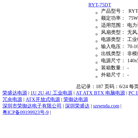
RYT-75DT
产品型号：
RYT
额定功率：
75W
适用范围：
电力
风扇类型：
无风
电源类型：
工业
输入电压：
70-1
出线类型：
非模
电源尺寸：
140x
装箱数量：
-
外箱尺寸：
-
总记录：187 页码：6/24 每
荣盛达电源
|
1U 2U 4U 工业电源
|
AT ATX BTX 电脑电源
|
PC 
冗余电源
|
ATX开放式电源
|
荣御达电源
深圳市荣御达电子有限公司
|
深圳荣盛达
|
szrsenda.com
|
粤ICP备09199923号-9
|