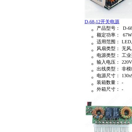
D-68-12开关电源
产品型号：
D-68
额定功率：
67W
适用范围：
LE
风扇类型：
无风
电源类型：
工业
输入电压：
220
出线类型：
非模
电源尺寸：
130x
装箱数量：
-
外箱尺寸：
-