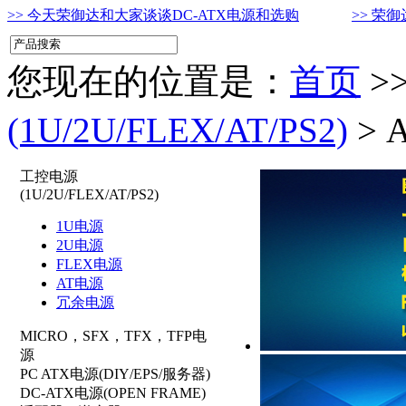
>> 今天荣御达和大家谈谈DC-ATX电源和选购
>> 荣
您现在的位置是：
首页
>
(1U/2U/FLEX/AT/PS2)
> 
工控电源
(1U/2U/FLEX/AT/PS2)
1U电源
2U电源
FLEX电源
AT电源
冗余电源
MICRO，SFX，TFX，TFP电
源
PC ATX电源(DIY/EPS/服务器)
DC-ATX电源(OPEN FRAME)