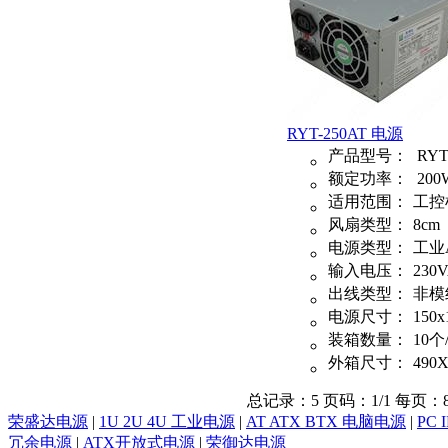
RYT-250AT 电源
产品型号：
RYT
额定功率：
200
适用范围：
工控
风扇类型：
8cm
电源类型：
工业
输入电压：
230
出线类型：
非模
电源尺寸：
150x
装箱数量：
10个
外箱尺寸：
490X
总记录：5 页码：1/1 每页：
荣盛达电源
|
1U 2U 4U 工业电源
|
AT ATX BTX 电脑电源
|
PC 
冗余电源
|
ATX开放式电源
|
荣御达电源