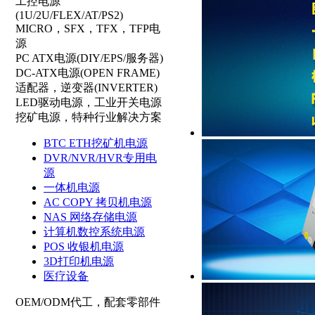
工控电源
(1U/2U/FLEX/AT/PS2)
MICRO，SFX，TFX，TFP电
源
PC ATX电源(DIY/EPS/服务器)
DC-ATX电源(OPEN FRAME)
适配器，逆变器(INVERTER)
LED驱动电源，工业开关电源
挖矿电源，特种行业解决方案
BTC ETH挖矿机电源
DVR/NVR/HVR专用电
源
一体机电源
AC COPY 拷贝机电源
NAS 网络存储电源
计算机数控系统电源
POS 收银机电源
3D打印机电源
医疗设备
OEM/ODM代工，配套零部件