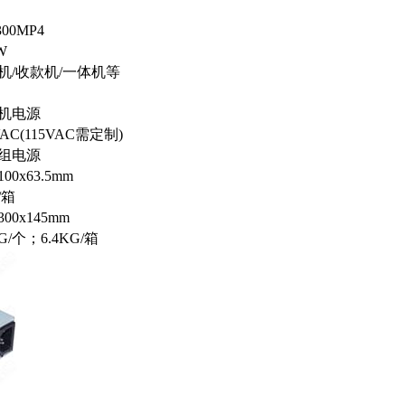
300MP4
W
机/收款机/一体机等
机电源
VAC(115VAC需定制)
组电源
100x63.5mm
/箱
300x145mm
KG/个；6.4KG/箱