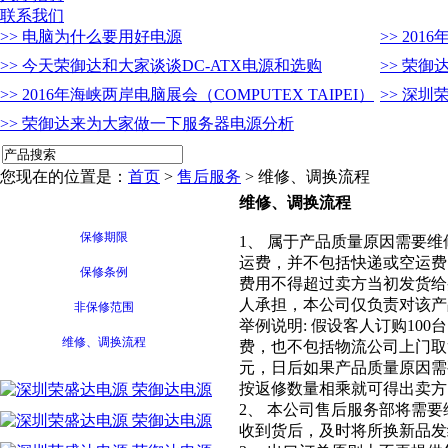
联系我们
>> 电脑为什么要用好电源
>> 201
>> 今天荣御达和大家谈谈DC-ATX电源和选购
>> 荣
>> 2016年海峡两岸电脑展会（COMPUTEX TAIPEI）
>> 深
>> 荣御达来为大家做一下服务器电源分析
您现在的位置是：
首页
>
售后服务
> 维修、调换流程
维修、调换流程
保修期限
1、 属于产品质量原因需要
运费，并不包括快递或空运费
保修条例
费用不得超过卖方当初发货给
人承担，本公司仅负责对该产
非保修范围
举例说明: 假设客人订购10
维修、调换流程
费，也不包括物流公司上门取货
元，日后如果产品质量原因需要
按返修数量相乘就可得出卖方
2、 本公司售后服务部将需
收到货后，及时将所换新品发