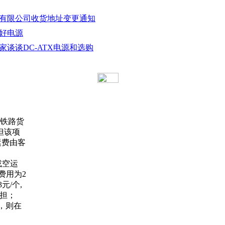
子有限公司收货地址变更通知
用好电源
家谈谈DC-ATX电源和选购
或铁路货
但该项
运费由客
或空运
费用为2
元/个,
担；
，则在