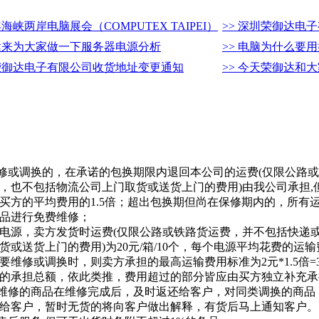
6年海峡两岸电脑展会（COMPUTEX TAIPEI）
>> 深圳荣御达电
御达来为大家做一下服务器电源分析
>> 电脑为什么要
圳荣御达电子有限公司收货地址变更通知
>> 今天荣御达和大
维修或调换的，在承诺的包换期限内退回本公司的运费(仅限公路
，也不包括物流公司上门取货或送货上门的费用)由我公司承担,
买方的平均费用的1.5倍；超出包换期但尚在保修期内的，所有
品进行免费维修；
0台电源，卖方发货时运费(仅限公路或铁路货运费，并不包括快递
或送货上门的费用)为20元/箱/10个，每个电源平均花费的运输
维修或调换时，则卖方承担的最高运输费用标准为2元*1.5倍=3
的承担总额，依此类推，费用超过的部分皆应由买方独立补充承
要维修的商品在维修完成后，及时返还给客户，对同类调换的商品
给客户，暂时无货的将向客户做出解释，有货后马上通知客户。