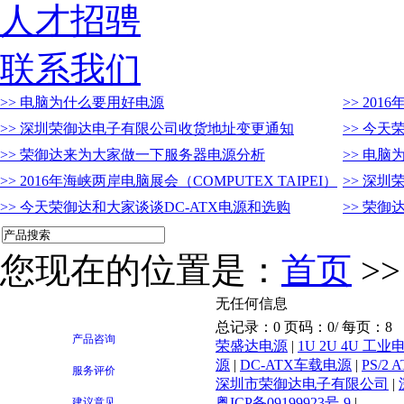
人才招骋
联系我们
>> 电脑为什么要用好电源
>> 201
>> 深圳荣御达电子有限公司收货地址变更通知
>> 今天
>> 荣御达来为大家做一下服务器电源分析
>> 电
>> 2016年海峡两岸电脑展会（COMPUTEX TAIPEI）
>> 深
>> 今天荣御达和大家谈谈DC-ATX电源和选购
>> 荣
您现在的位置是：
首页
>
无任何信息
总记录：0 页码：0/ 每页：8
产品咨询
荣盛达电源
|
1U 2U 4U 工业
源
|
DC-ATX车载电源
|
PS/2
服务评价
深圳市荣御达电子有限公司
|
粤ICP备09199923号-9
|
建议意见